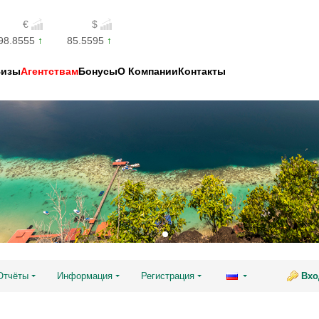
€
$
98.8555
85.5595
Визы
Агентствам
Бонусы
О Компании
Контакты
Отчёты
Информация
Регистрация
Вхо