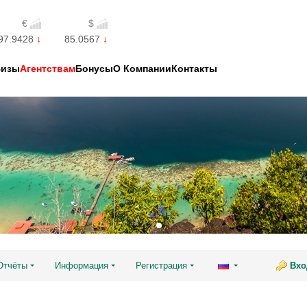
€
$
97.9428
85.0567
Визы
Агентствам
Бонусы
О Компании
Контакты
Отчёты
Информация
Регистрация
Вхо