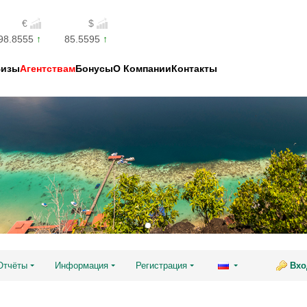
€
$
98.8555
85.5595
Визы
Агентствам
Бонусы
О Компании
Контакты
Отчёты
Информация
Регистрация
Вхо