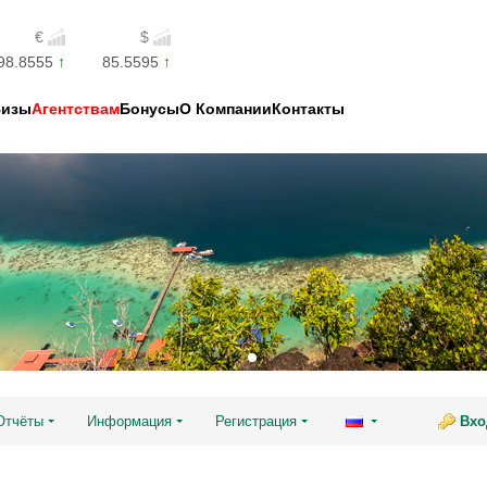
€
$
98.8555
85.5595
Визы
Агентствам
Бонусы
О Компании
Контакты
Отчёты
Информация
Регистрация
Вхо