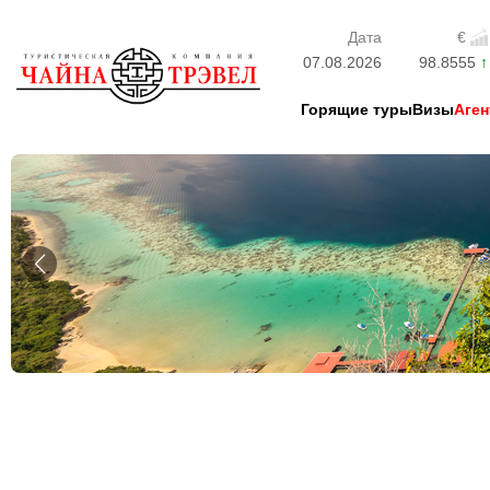
Дата
€
07.08.2026
98.8555
Горящие туры
Визы
Аген