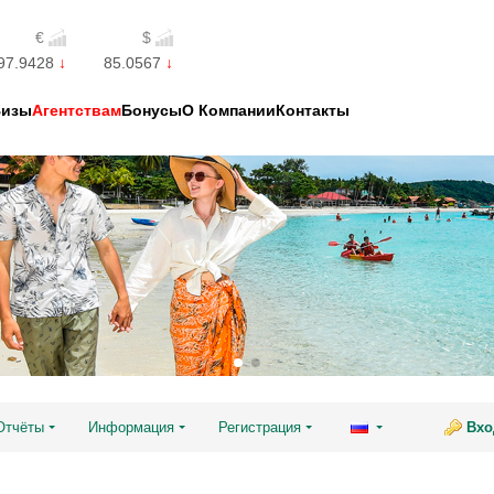
€
$
97.9428
85.0567
Визы
Агентствам
Бонусы
О Компании
Контакты
Отчёты
Информация
Регистрация
Вхо