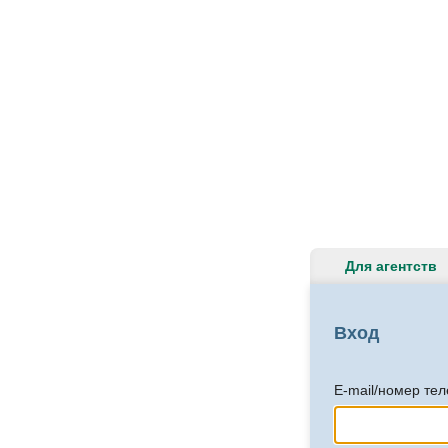
Для агентств
Вход
E-mail/номер те