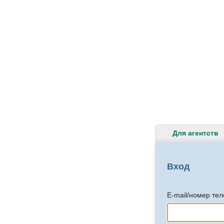
Для агентств
Вход
E-mail/номер те