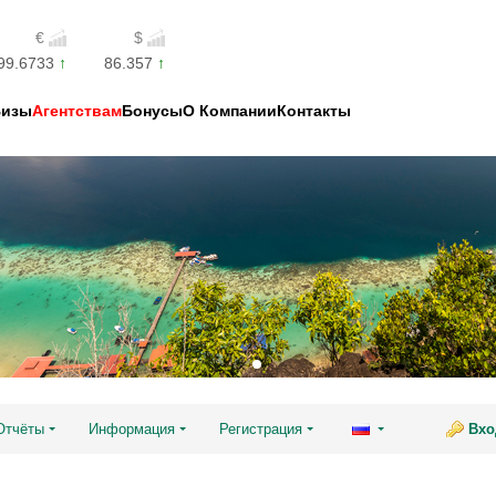
€
$
99.6733
86.357
Визы
Агентствам
Бонусы
О Компании
Контакты
Отчёты
Информация
Регистрация
Вхо