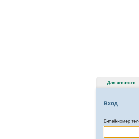
Для агентств
Вход
E-mail/номер те