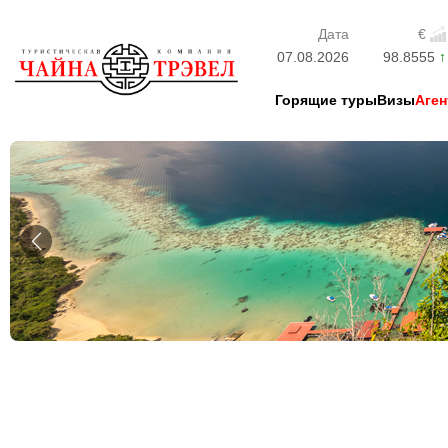
Дата
€
07.08.2026
98.8555
Горящие туры
Визы
Аген