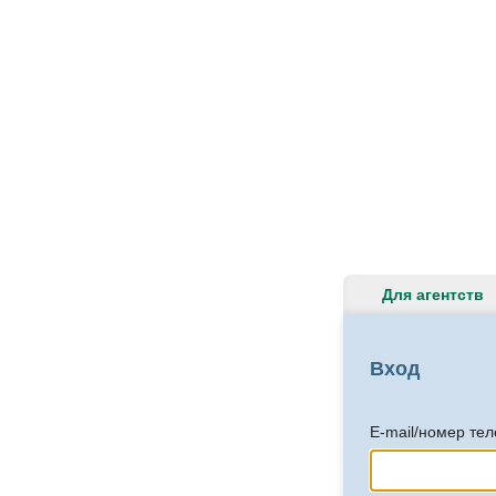
Для агентств
Вход
E-mail/номер те