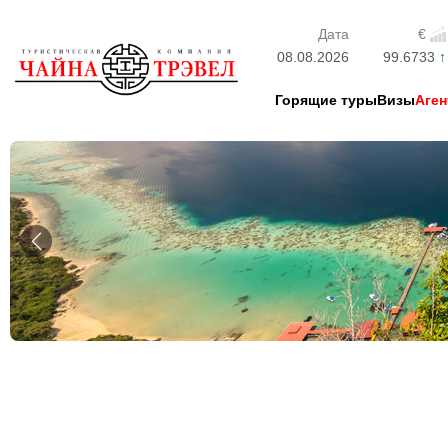
Дата
€
08.08.2026
99.6733
Горящие туры
Визы
Аген