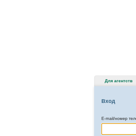
Для агентств
Вход
E-mail/номер те