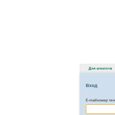
Для агентств
Вход
E-mail/номер те