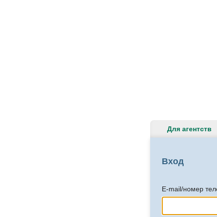
Для агентств
Вход
E-mail/номер те