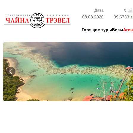
Дата
€
08.08.2026
99.6733
Горящие туры
Визы
Аген