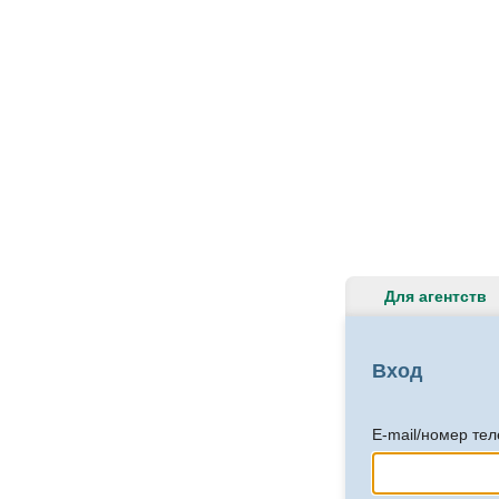
Для агентств
Вход
E-mail/номер те