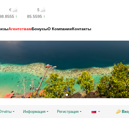
€
$
98.8555
85.5595
Визы
Агентствам
Бонусы
О Компании
Контакты
Отчёты
Информация
Регистрация
Вхо