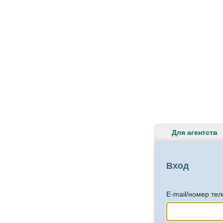
Для агентств
Вход
E-mail/номер те