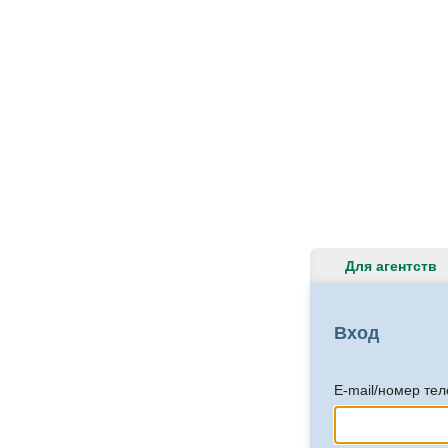
Для агентств
Вход
E-mail/номер те