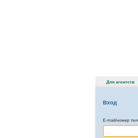
Для агентств
Вход
E-mail/номер те