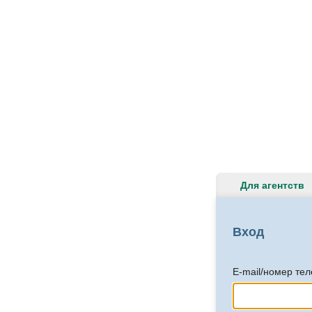
Для агентств
Вход
E-mail/номер те