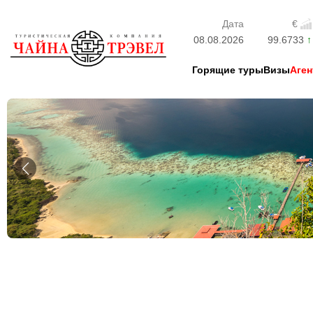
Дата
€
08.08.2026
99.6733
Горящие туры
Визы
Аген