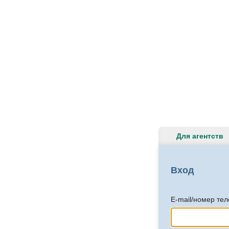
Для агентств
Вход
E-mail/номер те