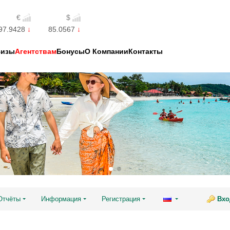
€
$
97.9428
85.0567
Визы
Агентствам
Бонусы
О Компании
Контакты
Отчёты
Информация
Регистрация
Вхо