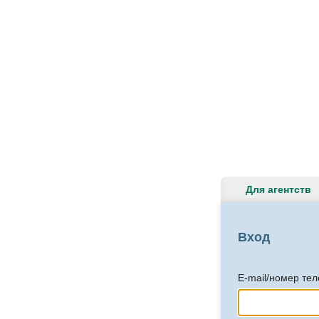
Для агентств
Вход
E-mail/номер те