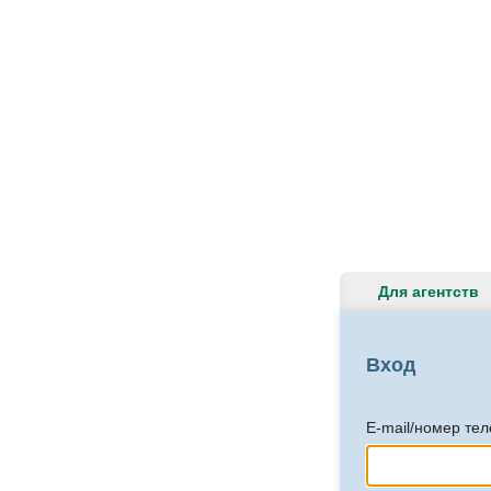
Для агентств
Вход
E-mail/номер те