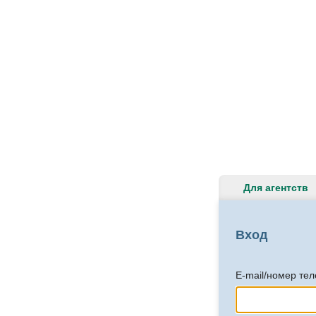
Для агентств
Вход
E-mail/номер те