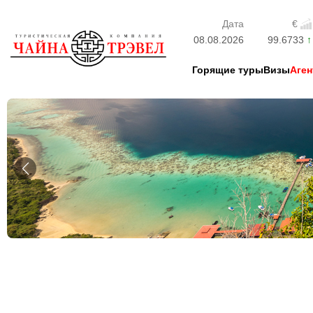
Дата
€
08.08.2026
99.6733
Горящие туры
Визы
Аген