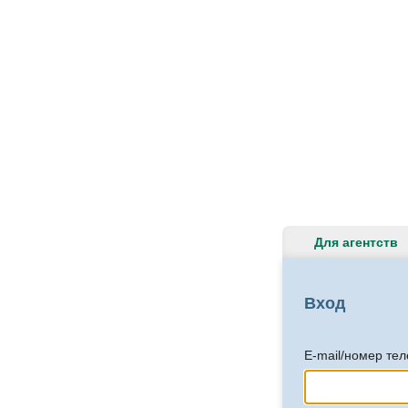
Для агентств
Вход
E-mail/номер те