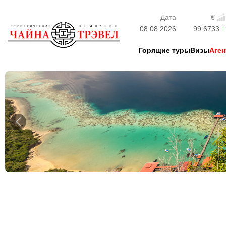
Дата
€
08.08.2026
99.6733
Горящие туры
Визы
Аген