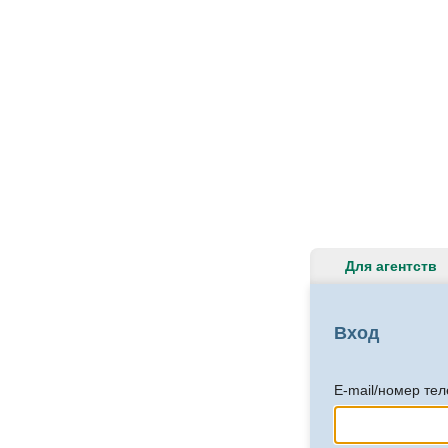
Для агентств
Вход
E-mail/номер те