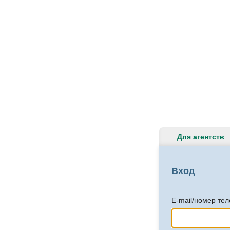
Для агентств
Вход
E-mail/номер те