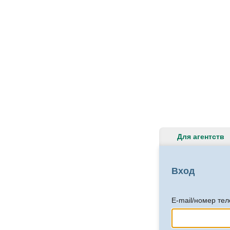
Для агентств
Вход
E-mail/номер те