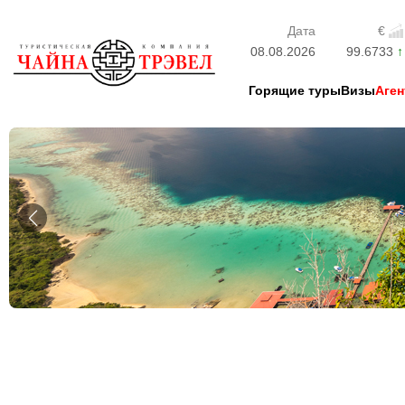
Дата
€
08.08.2026
99.6733
Горящие туры
Визы
Аген