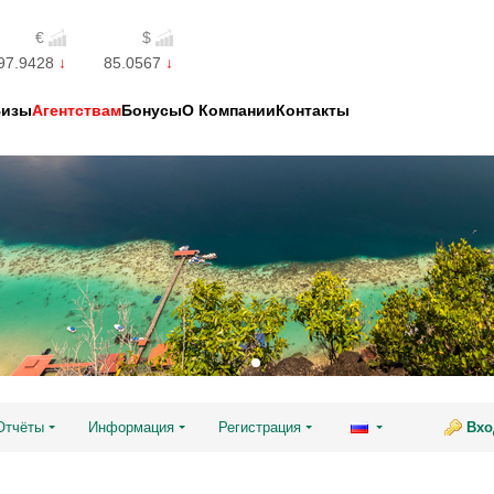
€
$
97.9428
85.0567
Визы
Агентствам
Бонусы
О Компании
Контакты
Отчёты
Информация
Регистрация
Вхо