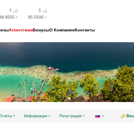
€
$
98.8555
85.5595
Визы
Агентствам
Бонусы
О Компании
Контакты
Отчёты
Информация
Регистрация
Вхо