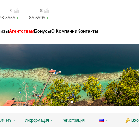
€
$
98.8555
85.5595
Визы
Агентствам
Бонусы
О Компании
Контакты
Отчёты
Информация
Регистрация
Вхо