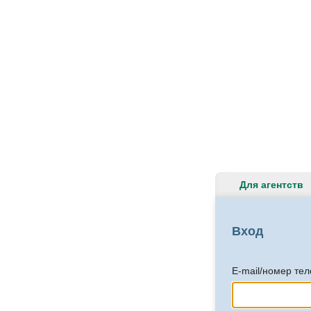
Для агентств
Вход
E-mail/номер те