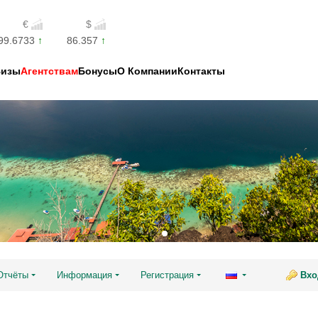
€
$
99.6733
86.357
Визы
Агентствам
Бонусы
О Компании
Контакты
Отчёты
Информация
Регистрация
Вхо