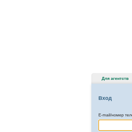
Для агентств
Вход
E-mail/номер те