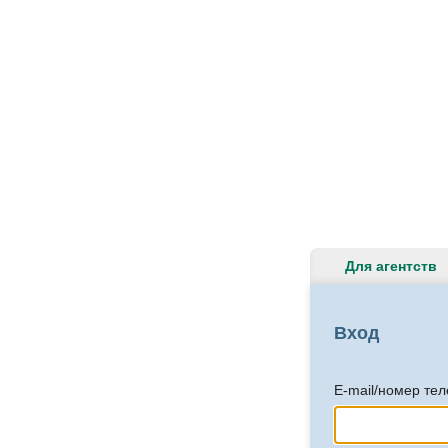
Для агентств
Вход
E-mail/номер те