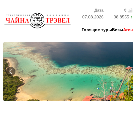
Дата
€
07.08.2026
98.8555
Горящие туры
Визы
Аген