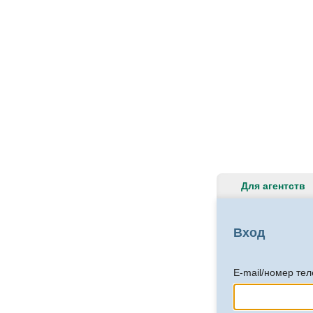
Для агентств
Вход
E-mail/номер те