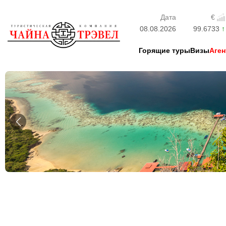
Дата
€
08.08.2026
99.6733
Горящие туры
Визы
Аген