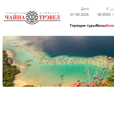
Дата
€
07.08.2026
98.8555
Горящие туры
Визы
Аген