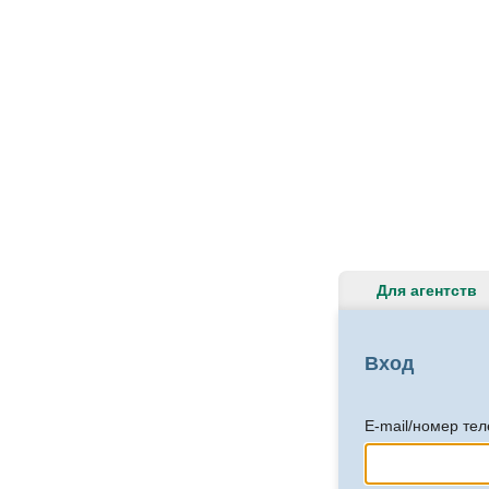
Для агентств
Вход
E-mail/номер те