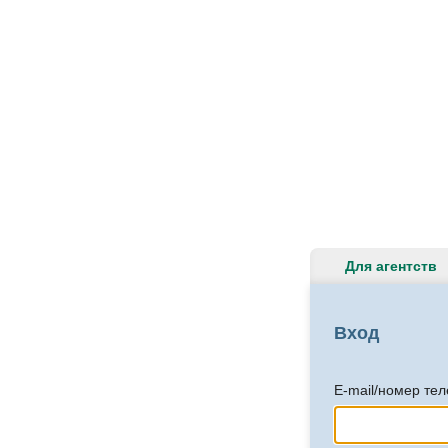
Для агентств
Вход
E-mail/номер те