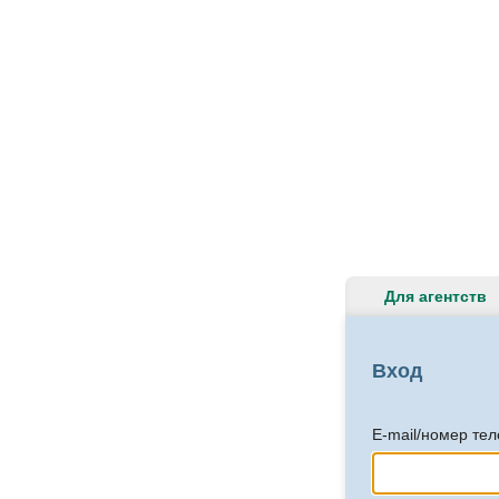
Для агентств
Вход
E-mail/номер те