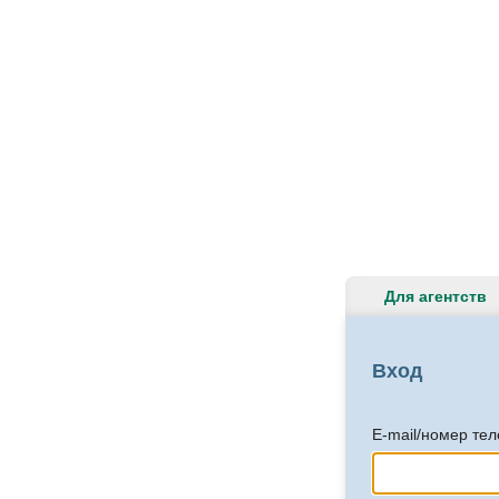
Для агентств
Вход
E-mail/номер те