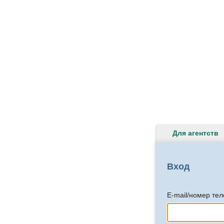
Для агентств
Вход
E-mail/номер те