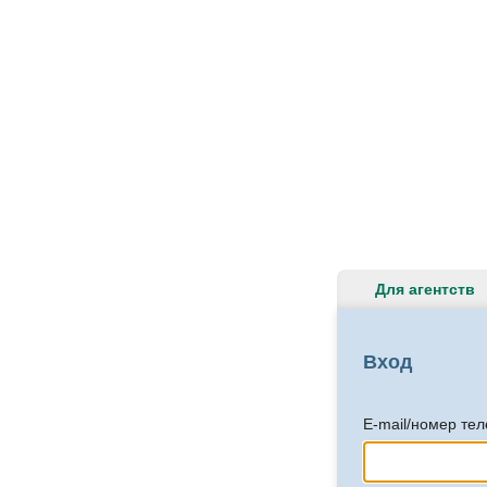
Для агентств
Вход
E-mail/номер те