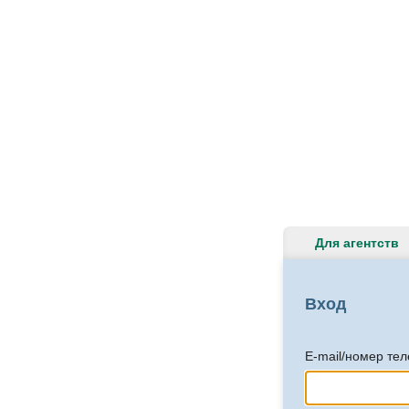
Для агентств
Вход
E-mail/номер те