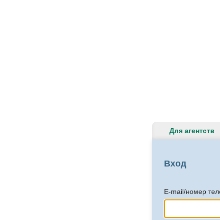
Для агентств
Вход
E-mail/номер те