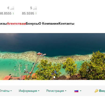
€
$
98.8555
85.5595
Визы
Агентствам
Бонусы
О Компании
Контакты
Отчёты
Информация
Регистрация
Вхо