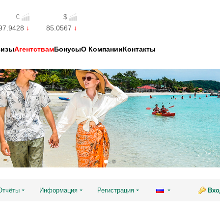
€
$
97.9428
85.0567
Визы
Агентствам
Бонусы
О Компании
Контакты
Отчёты
Информация
Регистрация
Вхо