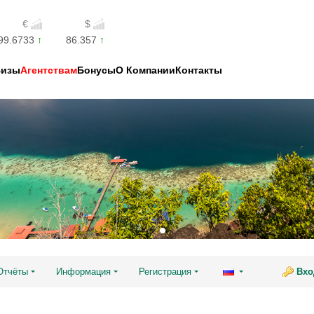
€
$
99.6733
86.357
Визы
Агентствам
Бонусы
О Компании
Контакты
Отчёты
Информация
Регистрация
Вхо