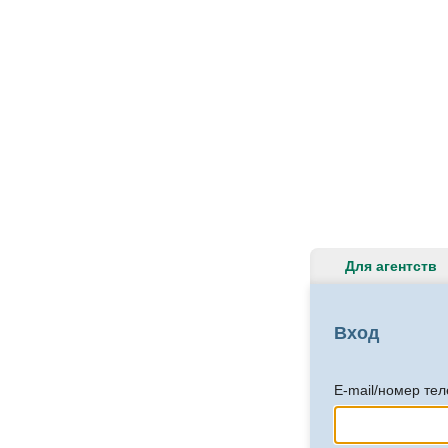
Для агентств
Вход
E-mail/номер те