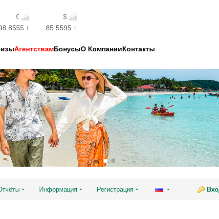
€
$
98.8555
85.5595
Визы
Агентствам
Бонусы
О Компании
Контакты
Отчёты
Информация
Регистрация
Вхо